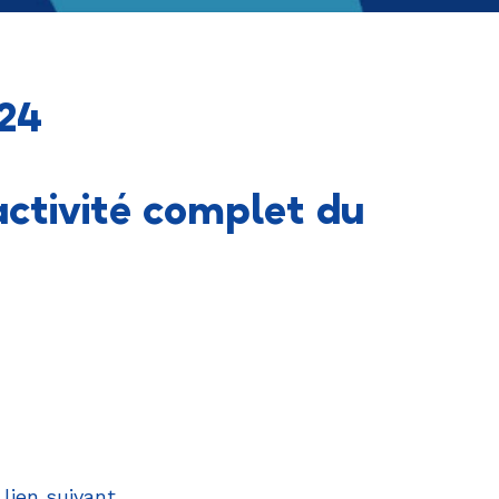
024
activité complet du
 lien suivant
.